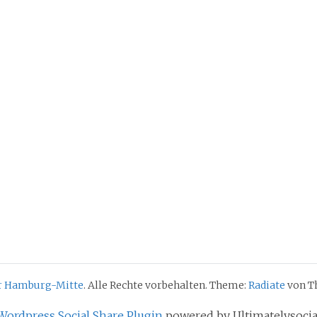
ür Hamburg-Mitte
. Alle Rechte vorbehalten. Theme:
Radiate
von Th
Wordpress Social Share Plugin
powered by Ultimatelysocia