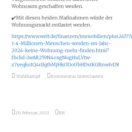
Wohnraum geschaffen werden.
✔️Mit diesen beiden Maßnahmen würde der
Wohnungsmarkt entlastet werden.
https://www.welt.de/finanzen/immobilien/plus243
1-4-Millionen-Menschen-werden-im-Jahr-
2024-keine-Wohnung-mehr-finden.html?
fbclid=IwAR259N4oxgNugHuLVtw-
z7yeqIio1Q4riIqtbMjHkODoUbHDstKGRnwlvD8
Wahlkampf
Kommentar hinterlassen
20. Februar 2023
BH