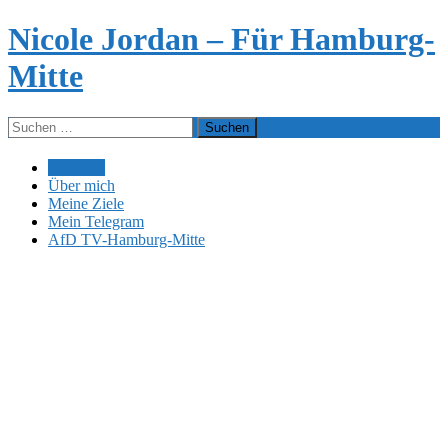
Zum
Nicole Jordan – Für Hamburg-
Inhalt
springen
Mitte
Suchen
nach:
Startseite
Über mich
Meine Ziele
Mein Telegram
AfD TV-Hamburg-Mitte