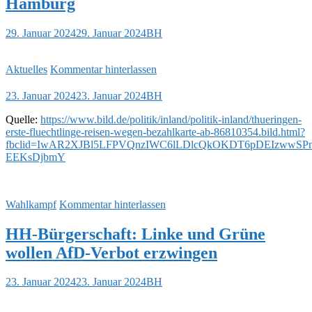
Hamburg
29. Januar 2024
29. Januar 2024
BH
Aktuelles
Kommentar hinterlassen
23. Januar 2024
23. Januar 2024
BH
Quelle:
https://www.bild.de/politik/inland/politik-inland/thueringen-
erste-fluechtlinge-reisen-wegen-bezahlkarte-ab-86810354.bild.html?
fbclid=IwAR2XJBl5LFPVQnzIWC6lLDlcQkOKDT6pDEIzwwSPn
EEKsDjbmY
Wahlkampf
Kommentar hinterlassen
HH-Bürgerschaft: Linke und Grüne
wollen AfD-Verbot erzwingen
23. Januar 2024
23. Januar 2024
BH