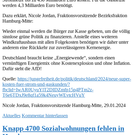
werden 4,3 Milliarden Euro benötigt.
Dazu erklärt, Nicole Jordan, Fraktionsvorsitzende Bezirksfraktion
Hamburg-Mitte:
Wieder einmal werden die Bürger zur Kasse gebeten, um die völlig
sinnlose grüne Politik zu finanzieren. Anstelle eines weiteren
Windkraftausbaus mit allen Folgekosten benötigen wir daher unter
anderem eine Rückkehr zur zuverlässigeren Kernenergie.
Deutschland braucht keine „Energiewende“, sondern einen
vernünftigen Energiemix ohne Kostenexplosion und ohne Inflation.
Dafür steht die AfD!
Quelle:
https://jungefreiheit.de/politik/deutschland/2024/neue-super-
kosten-fuer-strom-und-gaskunden/?
fbclid=IwAR0UyuYlT2DIDZmfp15p4PTm2z-
T6e6TDxJ9e8qf1a59k4NeuyWEvtcHVuY
Nicole Jordan, Fraktionsvorsitzende Hamburg-Mitte, 29.01.2024
Aktuelles
Kommentar hinterlassen
Knapp 4700 Sozialwohnungen fehlen in