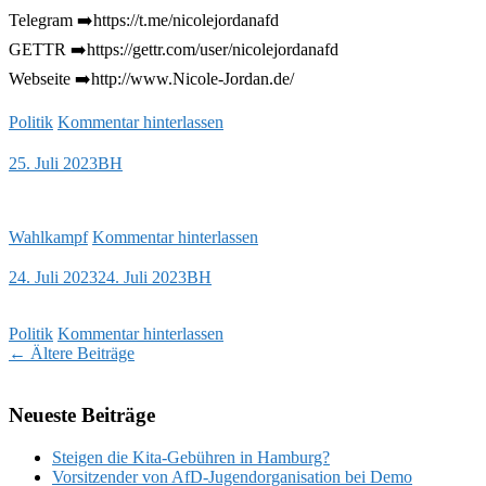
Telegram ➡️https://t.me/nicolejordanafd
GETTR ➡️https://gettr.com/user/nicolejordanafd
Webseite ➡️http://www.Nicole-Jordan.de/
Politik
Kommentar hinterlassen
25. Juli 2023
BH
Wahlkampf
Kommentar hinterlassen
24. Juli 2023
24. Juli 2023
BH
Politik
Kommentar hinterlassen
Beitragsnavigation
←
Ältere Beiträge
Neueste Beiträge
Steigen die Kita-Gebühren in Hamburg?
Vorsitzender von AfD-Jugendorganisation bei Demo