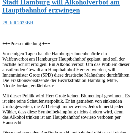
Stadt Hamburg will Alkoholverbot am
Hauptbahnhof erzwingen
28. Juli 2023
BH
+++Pressemitteilung +++
Vor einigen Tagen hat die Hamburger Innenbehörde ein
Waffenverbot am Hamburger Hauptbahnhof geplant, und soll der
nächste Schritt erfolgen: Ein Alkoholverbot. Um das Problem dieser
ausufernden Gewalt am Hauptbahnhof Herr zu werden, will
Innenminister Grote (SPD) diese drastische Maßnahme durchführen.
Die Fraktionsvorsitzende der Bezirksfraktion Hamburg-Mitte,
Nicole Jordan, erklärt dazu:
Mit dieser Politik wird Herr Grote keinen Blumentopf gewinnen. Es
ist eine reine Schaufensterpolitik. Er ist getrieben von sinkenden
Umfragewerten, die AfD steigt immer weiter. Jedoch merkt jeder
Wähler, dass diese Symbolbekämpfung nichts ändern wird, denn
das Alkohol trinken ist am Hauptbahnhof sowieso verboten per
Hausrecht.
Diese verheerenden Zustände am Hauptbahnhof gibt es seit vielen