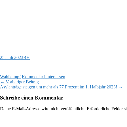
25. Juli 2023
BH
Wahlkampf
Kommentar hinterlassen
Beitragsnavigation
←
Vorheriger Beitrag
Asylanträge steigen um mehr als 77 Prozent im 1. Halbjahr 2023!
→
Schreibe einen Kommentar
Deine E-Mail-Adresse wird nicht veröffentlicht.
Erforderliche Felder s