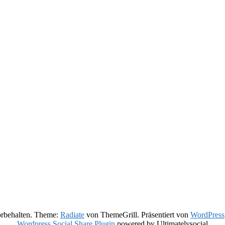
orbehalten. Theme:
Radiate
von ThemeGrill. Präsentiert von
WordPress
Wordpress Social Share Plugin
powered by Ultimatelysocial