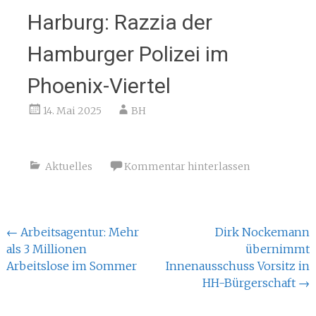
Harburg: Razzia der
Hamburger Polizei im
Phoenix-Viertel
14. Mai 2025
BH
Aktuelles
Kommentar hinterlassen
Beitragsnavigation
←
Arbeitsagentur: Mehr
Dirk Nockemann
als 3 Millionen
übernimmt
Arbeitslose im Sommer
Innenausschuss Vorsitz in
HH-Bürgerschaft
→