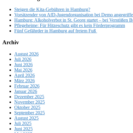
Steigen die Kita-Gebühren in Hamburg?
Vorsitzender von AfD-Jugendorganisation bei Demo angegriffen
Hamburg: Alkoholverbot in St. Georg startet – bei Verstößen 
Pflegeheime: Für Hitzeschutz gibt es kein Förderprogramm
Fünf Gefährder in Hamburg auf freiem Fuß
Archiv
August 2026
Juli 2026
Juni 2026
Mai 2026
April 2026
März 2026
Februar 2026
Januar 2026
Dezember 2025
November 2025
Oktober 2025
September 2025
August 2025
Juli 2025
Juni 2025