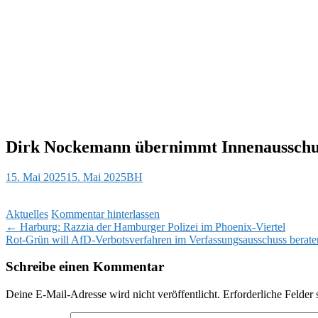
Dirk Nockemann übernimmt Innenausschus
15. Mai 2025
15. Mai 2025
BH
Aktuelles
Kommentar hinterlassen
Beitragsnavigation
←
Harburg: Razzia der Hamburger Polizei im Phoenix-Viertel
Rot-Grün will AfD-Verbotsverfahren im Verfassungsausschuss berat
Schreibe einen Kommentar
Deine E-Mail-Adresse wird nicht veröffentlicht.
Erforderliche Felder 