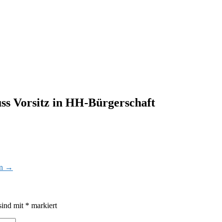
s Vorsitz in HH-Bürgerschaft
en
→
sind mit
*
markiert