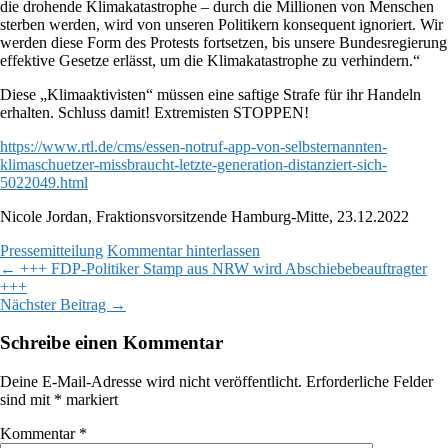
die drohende Klimakatastrophe – durch die Millionen von Menschen
sterben werden, wird von unseren Politikern konsequent ignoriert. Wir
werden diese Form des Protests fortsetzen, bis unsere Bundesregierung
effektive Gesetze erlässt, um die Klimakatastrophe zu verhindern.“
Diese „Klimaaktivisten“ müssen eine saftige Strafe für ihr Handeln
erhalten. Schluss damit! Extremisten STOPPEN!
https://www.rtl.de/cms/essen-notruf-app-von-selbsternannten-
klimaschuetzer-missbraucht-letzte-generation-distanziert-sich-
5022049.html
Nicole Jordan, Fraktionsvorsitzende Hamburg-Mitte, 23.12.2022
Pressemitteilung
Kommentar hinterlassen
Beitragsnavigation
←
+++ FDP-Politiker Stamp aus NRW wird Abschiebebeauftragter
+++
Nächster Beitrag
→
Schreibe einen Kommentar
Deine E-Mail-Adresse wird nicht veröffentlicht.
Erforderliche Felder
sind mit
*
markiert
Kommentar
*