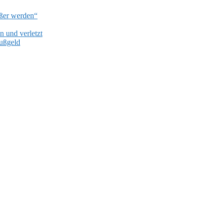
ißer werden“
 und verletzt
Bußgeld