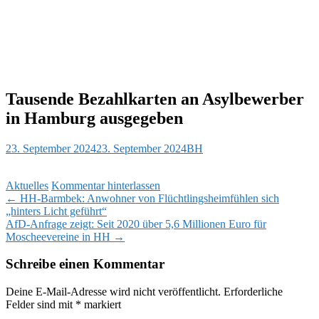
Tausende Bezahlkarten an Asylbewerber
in Hamburg ausgegeben
23. September 2024
23. September 2024
BH
Aktuelles
Kommentar hinterlassen
Beitragsnavigation
←
HH-Barmbek: Anwohner von Flüchtlingsheimfühlen sich
„hinters Licht geführt“
AfD-Anfrage zeigt: Seit 2020 über 5,6 Millionen Euro für
Moscheevereine in HH
→
Schreibe einen Kommentar
Deine E-Mail-Adresse wird nicht veröffentlicht.
Erforderliche
Felder sind mit
*
markiert