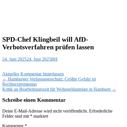
SPD-Chef Klingbeil will AfD-
Verbotsverfahren prüfen lassen
24. Juni 2025
24. Juni 2025
BH
Aktuelles
Kommentar hinterlassen
Beitragsnavigation
←
Hamburger Verfassungsschutz: Größte Gefahr ist
Rechtsextremismus
Kritik an Bearbeitungszeit für Wohngeldanträge in Hamburg
→
Schreibe einen Kommentar
Deine E-Mail-Adresse wird nicht veröffentlicht.
Erforderliche
Felder sind mit
*
markiert
Kommentar
*