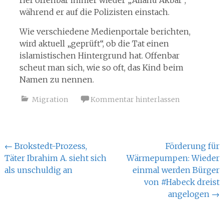
rief offenbar immer wieder „Allahu Akbar“,
während er auf die Polizisten einstach.
Wie verschiedene Medienportale berichten,
wird aktuell „geprüft“, ob die Tat einen
islamistischen Hintergrund hat. Offenbar
scheut man sich, wie so oft, das Kind beim
Namen zu nennen.
Migration
Kommentar hinterlassen
Beitragsnavigation
←
Brokstedt-Prozess,
Förderung für
Täter Ibrahim A. sieht sich
Wärmepumpen: Wieder
als unschuldig an
einmal werden Bürger
von #Habeck dreist
angelogen
→