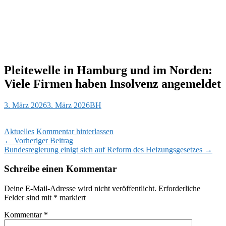
Pleitewelle in Hamburg und im Norden:
Viele Firmen haben Insolvenz angemeldet
3. März 2026
3. März 2026
BH
Aktuelles
Kommentar hinterlassen
Beitragsnavigation
←
Vorheriger Beitrag
Bundesregierung einigt sich auf Reform des Heizungsgesetzes
→
Schreibe einen Kommentar
Deine E-Mail-Adresse wird nicht veröffentlicht.
Erforderliche
Felder sind mit
*
markiert
Kommentar
*