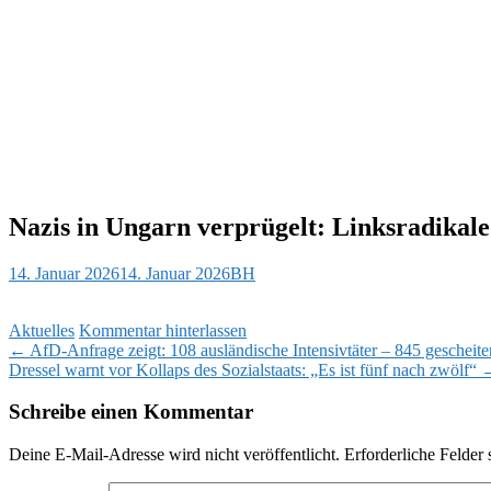
Nazis in Ungarn verprügelt: Linksradikal
14. Januar 2026
14. Januar 2026
BH
Aktuelles
Kommentar hinterlassen
Beitragsnavigation
←
AfD-Anfrage zeigt: 108 ausländische Intensivtäter – 845 gescheit
Dressel warnt vor Kollaps des Sozialstaats: „Es ist fünf nach zwölf“
Schreibe einen Kommentar
Deine E-Mail-Adresse wird nicht veröffentlicht.
Erforderliche Felder 