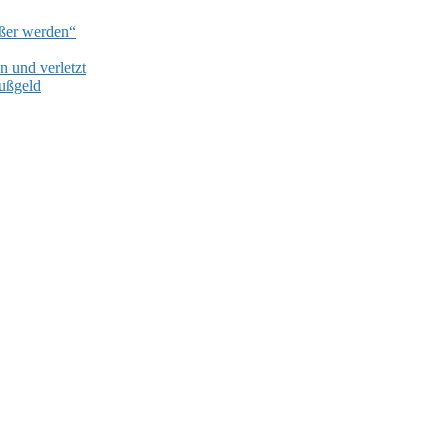
ißer werden“
 und verletzt
Bußgeld