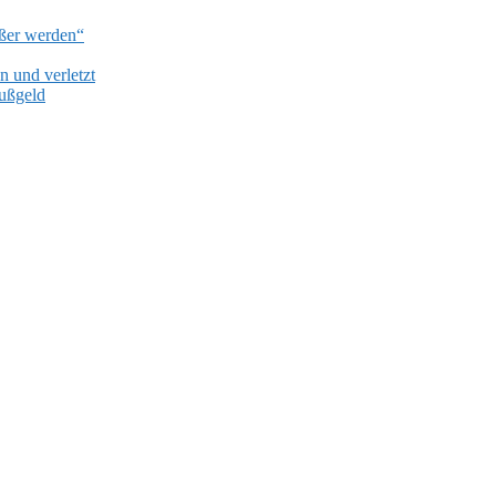
ißer werden“
 und verletzt
Bußgeld