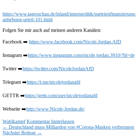
https://www.tagesschau.de/inland/innenpolitik/parteienfinanzierung-
anhebung-urteil-101.html
Folgen Sie mir auch auf meinen anderen Kanälen:
Facebook ➡️
https://www.facebook.com/Nicole.Jordan.AfD
Instagram ➡️
https://www.instagram.com/nicole.jordan.3910/?hl=de
Twitter ➡️
https://twitter.com/NicoleJordanAfD
Telegram ➡️
https://t.me/nicolejordanafd
GETTR ➡️
https://gettr.com/user/nicolejordanafd
Webseite ➡️
http://www.Nicole-Jordan.de/
Wahlkampf
Kommentar hinterlassen
Beitragsnavigation
←
Deutschland muss Milliarden von #Corona-Masken verbrennen
Nächster Beitrag
→