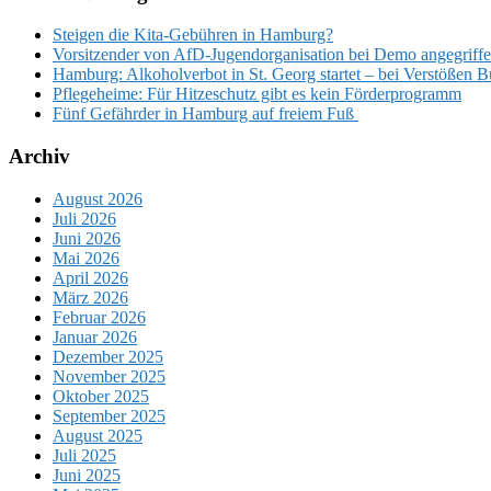
Steigen die Kita-Gebühren in Hamburg?
Vorsitzender von AfD-Jugendorganisation bei Demo angegriffen
Hamburg: Alkoholverbot in St. Georg startet – bei Verstößen 
Pflegeheime: Für Hitzeschutz gibt es kein Förderprogramm
Fünf Gefährder in Hamburg auf freiem Fuß
Archiv
August 2026
Juli 2026
Juni 2026
Mai 2026
April 2026
März 2026
Februar 2026
Januar 2026
Dezember 2025
November 2025
Oktober 2025
September 2025
August 2025
Juli 2025
Juni 2025