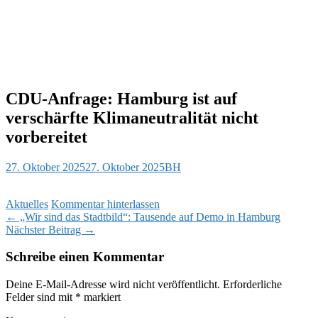
CDU-Anfrage: Hamburg ist auf
verschärfte Klimaneutralität nicht
vorbereitet
27. Oktober 2025
27. Oktober 2025
BH
Aktuelles
Kommentar hinterlassen
Beitragsnavigation
←
„Wir sind das Stadtbild“: Tausende auf Demo in Hamburg
Nächster Beitrag
→
Schreibe einen Kommentar
Deine E-Mail-Adresse wird nicht veröffentlicht.
Erforderliche
Felder sind mit
*
markiert