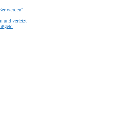
ißer werden“
 und verletzt
Bußgeld