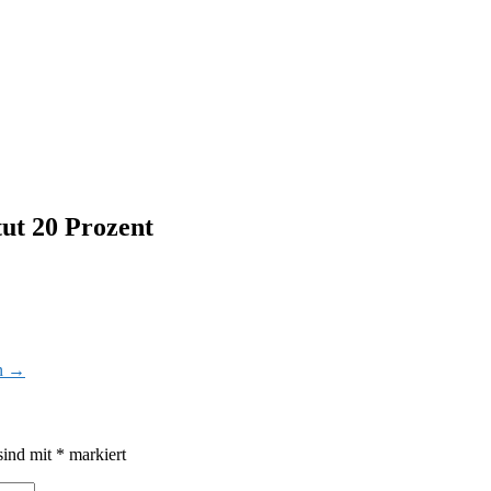
ut 20 Prozent
n
→
sind mit
*
markiert