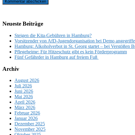
Neueste Beiträge
Steigen die Kita-Gebühren in Hamburg?
Vorsitzender von AfD-Jugendorganisation bei Demo angegriffen
Hamburg: Alkoholverbot in St. Georg startet – bei Verstößen 
Pflegeheime: Für Hitzeschutz gibt es kein Förderprogramm
Fünf Gefährder in Hamburg auf freiem Fuß
Archiv
August 2026
Juli 2026
Juni 2026
Mai 2026
April 2026
März 2026
Februar 2026
Januar 2026
Dezember 2025
November 2025
Oktober 2025