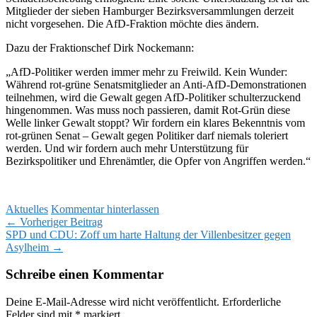
Mitglieder der sieben Hamburger Bezirksversammlungen derzeit
nicht vorgesehen. Die AfD-Fraktion möchte dies ändern.
Dazu der Fraktionschef Dirk Nockemann:
„AfD-Politiker werden immer mehr zu Freiwild. Kein Wunder:
Während rot-grüne Senatsmitglieder an Anti-AfD-Demonstrationen
teilnehmen, wird die Gewalt gegen AfD-Politiker schulterzuckend
hingenommen. Was muss noch passieren, damit Rot-Grün diese
Welle linker Gewalt stoppt? Wir fordern ein klares Bekenntnis vom
rot-grünen Senat – Gewalt gegen Politiker darf niemals toleriert
werden. Und wir fordern auch mehr Unterstützung für
Bezirkspolitiker und Ehrenämtler, die Opfer von Angriffen werden.“
Aktuelles
Kommentar hinterlassen
Beitragsnavigation
←
Vorheriger Beitrag
SPD und CDU: Zoff um harte Haltung der Villenbesitzer gegen
Asylheim
→
Schreibe einen Kommentar
Deine E-Mail-Adresse wird nicht veröffentlicht.
Erforderliche
Felder sind mit
*
markiert