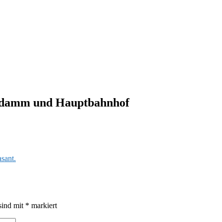
indamm und Hauptbahnhof
asant.
sind mit
*
markiert