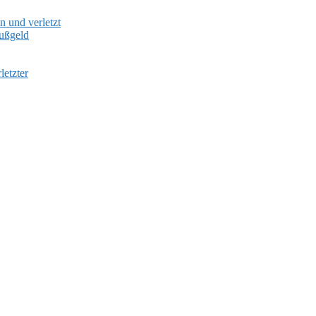
 und verletzt
Bußgeld
etzter