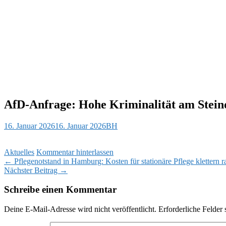
AfD-Anfrage: Hohe Kriminalität am Ste
16. Januar 2026
16. Januar 2026
BH
Aktuelles
Kommentar hinterlassen
Beitragsnavigation
←
Pflegenotstand in Hamburg: Kosten für stationäre Pflege klettern r
Nächster Beitrag
→
Schreibe einen Kommentar
Deine E-Mail-Adresse wird nicht veröffentlicht.
Erforderliche Felder 