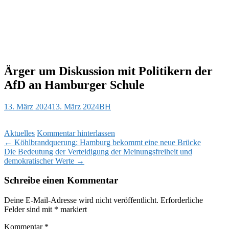
Ärger um Diskussion mit Politikern der
AfD an Hamburger Schule
13. März 2024
13. März 2024
BH
Aktuelles
Kommentar hinterlassen
Beitragsnavigation
←
Köhlbrandquerung: Hamburg bekommt eine neue Brücke
Die Bedeutung der Verteidigung der Meinungsfreiheit und
demokratischer Werte
→
Schreibe einen Kommentar
Deine E-Mail-Adresse wird nicht veröffentlicht.
Erforderliche
Felder sind mit
*
markiert
Kommentar
*