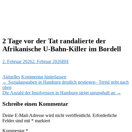
2 Tage vor der Tat randalierte der
Afrikanische U-Bahn-Killer im Bordell
2. Februar 2026
2. Februar 2026
BH
Aktuelles
Kommentar hinterlassen
Beitragsnavigation
←
Sozialausgaben in Hamburg deutlich gestiegen– Trend geht nach
oben
Die Anzahl der Insolvenzen in Hamburg steigt sprunghaft an
→
Schreibe einen Kommentar
Deine E-Mail-Adresse wird nicht veröffentlicht.
Erforderliche
Felder sind mit
*
markiert
Kommentar
*